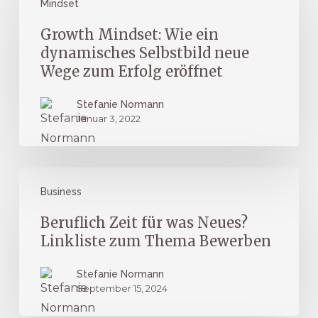
Mindset
Wie
ein
Growth Mindset: Wie ein
dynamisches
dynamisches Selbstbild neue
Selbstbild
Wege zum Erfolg eröffnet
neue
Stefanie Normann
Wege
Januar 3, 2022
zum
Erfolg
eröffnet
Beruflich
Business
Zeit
für
Beruflich Zeit für was Neues?
was
Linkliste zum Thema Bewerben
Neues?
Stefanie Normann
Linkliste
September 15, 2024
zum
Thema