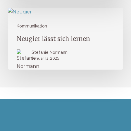
Bewerben
Neugier
lässt
Kommunikation
sich
lernen
Neugier lässt sich lernen
Stefanie Normann
Januar 13, 2025