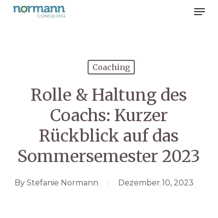
Men
Skip
to
Close
main
Menu
content
Coaching
Rolle & Haltung des
Coachs: Kurzer
Rückblick auf das
Sommersemester 2023
By
Stefanie Normann
Dezember 10, 2023