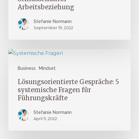
Arbeitsbeziehung
Stefanie Normann
September 19, 2022
Lösungsorientierte
Gespräche:
Business
Mindset
5
systemische
Lösungsorientierte Gespräche: 5
Fragen
systemische Fragen für
für
Führungskräfte
Führungskräfte
Stefanie Normann
April 11, 2022