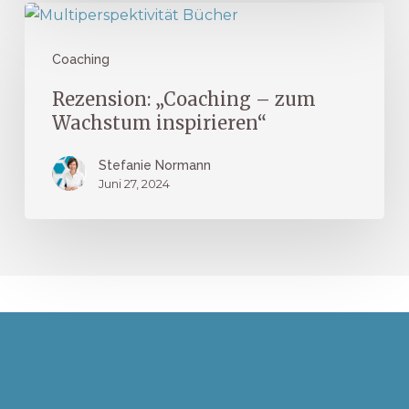
Rezension:
„Coaching
Coaching
–
zum
Rezension: „Coaching – zum
Wachstum
Wachstum inspirieren“
inspirieren“
Stefanie Normann
Juni 27, 2024