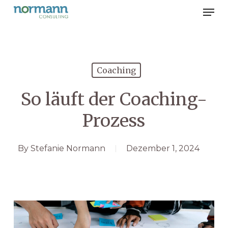
Men
Skip
to
Close
main
Menu
content
Coaching
So läuft der Coaching-
Prozess
By
Stefanie Normann
Dezember 1, 2024